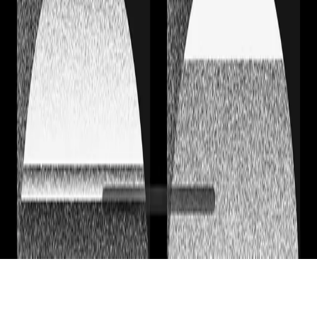
COMPARTE EL CAFÉ
CON TUS AMIGOS
Contacto
hello@pingado.app
Comenzar a preparar
Descarga en la App Store
© Pingado
2026
.
¿Qué significa Pingado?
Web diseñada por
Isabela Quintes