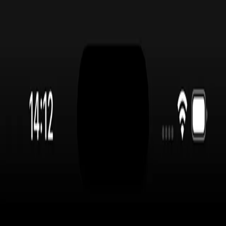
P
INGADO
.